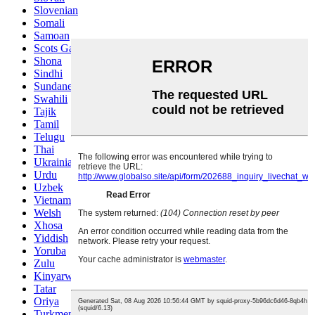
Slovenian
Somali
Samoan
Scots Gaelic
Shona
Sindhi
Sundanese
Swahili
Tajik
Tamil
Telugu
Thai
Ukrainian
Urdu
Uzbek
Vietnamese
Welsh
Xhosa
Yiddish
Yoruba
Zulu
Kinyarwanda
Tatar
Oriya
Turkmen