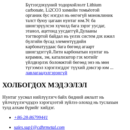
Бүтээгдэхүүний тодорхойлолт Lithium
carbonate, Li2CO3 химийн томьёотой
органик бус нэгдэл нь өнгөгүй моноклиник
талст буюу цагаан нунтаг юм.Ус ба
шингэрүүлсэн хүчилд бага зэрэг уусдаг,
этанол, ацетонд уусдаггүй.Дулааны
тогтвортой байдал нь үелэх систем дэх ижил
бүлгийн бусад элементүүдийн
карбонатуудаас бага бөгөөд агаарт
шингэдэггүй.Лити карбонатын нунтаг нь
керамик, эм, катализатор гэх мэтийг
үйлдвэрлэх боломжтой бөгөөд энэ нь мөн
түгээмэл хэрэглэгддэг түүхий дэвсгэр юм ...
лавлагаа
дэлгэрэнгүй
ХОЛБОГДОХ МЭДЭЭЛЭЛ
Нунтаг уусмал нийлүүлэгч байх бидний амлалт нь
үйлчлүүлэгчдэдээ хэрэгцээтэй зүйлээ олоход нь туслахын
тулд алхам бүрийг хийдэг.
+86-28-86799441
sales.sup1@cdhrmetal.com