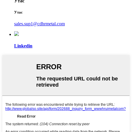
Утас
Утас
sales.sup1@cdhrmetal.com
Linkedin