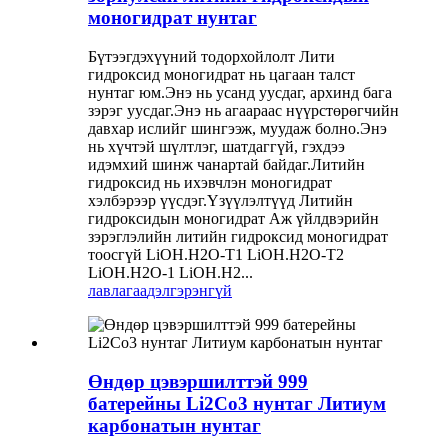
моногидрат нунтаг
Бүтээгдэхүүний тодорхойлолт Лити
гидроксид моногидрат нь цагаан талст
нунтаг юм.Энэ нь усанд уусдаг, архинд бага
зэрэг уусдаг.Энэ нь агаараас нүүрстөрөгчийн
давхар ислийг шингээж, муудаж болно.Энэ
нь хүчтэй шүлтлэг, шатдаггүй, гэхдээ
идэмхий шинж чанартай байдаг.Литийн
гидроксид нь ихэвчлэн моногидрат
хэлбэрээр үүсдэг.Үзүүлэлтүүд Литийн
гидроксидын моногидрат Аж үйлдвэрийн
зэрэглэлийн литийн гидроксид моногидрат
тоосгүй LiOH.H2O-T1 LiOH.H2O-T2
LiOH.H2O-1 LiOH.H2...
лавлагаа
дэлгэрэнгүй
Өндөр цэвэршилттэй 999
батерейны Li2Co3 нунтаг Литиум
карбонатын нунтаг