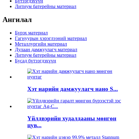
Бүтээгдэхүүн
Литиум батерейны материал
Ангилал
Бүрэх материал
Гагнуурын хэрэглээний материал
Металлургийн материал
Дулаан дамжуулагч материал
Литиум батерейны материал
Бусад бүтээгдэхүүн
Хэт нарийн дамжуулагч нано S...
Үйлдвэрийн худалдааны мөнгөн
цув...