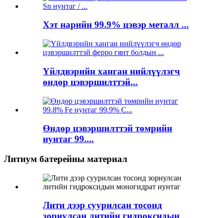
Хэт нарийн 99.9% цэвэр металл ...
Үйлдвэрийн ханган нийлүүлэгч
өндөр цэвэршилттэй...
Өндөр цэвэршилттэй төмрийн
нунтаг 99....
Литиум батерейны материал
Лити дээр суурилсан тосонд
зориулсан литийн гидроксидын