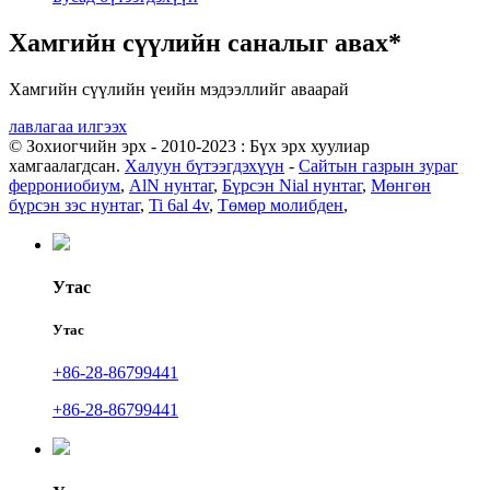
Хамгийн сүүлийн саналыг авах*
Хамгийн сүүлийн үеийн мэдээллийг аваарай
лавлагаа илгээх
© Зохиогчийн эрх - 2010-2023 : Бүх эрх хуулиар
хамгаалагдсан.
Халуун бүтээгдэхүүн
-
Сайтын газрын зураг
феррониобиум
,
AlN нунтаг
,
Бүрсэн Nial нунтаг
,
Мөнгөн
бүрсэн зэс нунтаг
,
Ti 6al 4v
,
Төмөр молибден
,
Утас
Утас
+86-28-86799441
+86-28-86799441