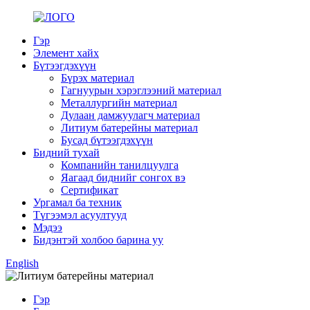
Гэр
Элемент хайх
Бүтээгдэхүүн
Бүрэх материал
Гагнуурын хэрэглээний материал
Металлургийн материал
Дулаан дамжуулагч материал
Литиум батерейны материал
Бусад бүтээгдэхүүн
Бидний тухай
Компанийн танилцуулга
Яагаад биднийг сонгох вэ
Сертификат
Ургамал ба техник
Түгээмэл асуултууд
Мэдээ
Бидэнтэй холбоо барина уу
English
Гэр